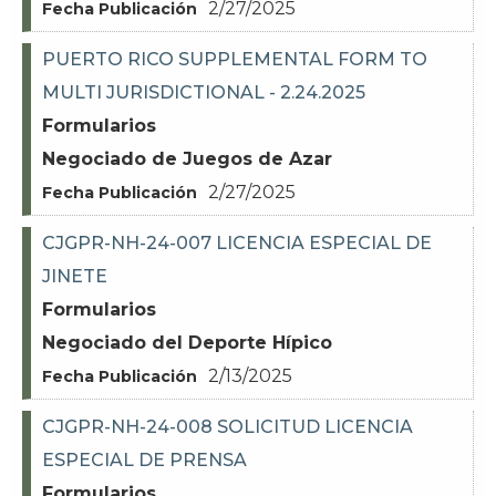
2/27/2025
Fecha Publicación
PUERTO RICO SUPPLEMENTAL FORM TO
MULTI JURISDICTIONAL - 2.24.2025
Formularios
Negociado de Juegos de Azar
2/27/2025
Fecha Publicación
CJGPR-NH-24-007 LICENCIA ESPECIAL DE
JINETE
Formularios
Negociado del Deporte Hípico
2/13/2025
Fecha Publicación
CJGPR-NH-24-008 SOLICITUD LICENCIA
ESPECIAL DE PRENSA
Formularios