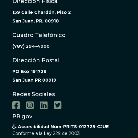
Dirección Física
159 Calle Chardón, Piso 2
San Juan, PR, 00918
Cuadro Telefónico
(787) 294-4000
Dirección Postal
PO Box 191729
San Juan PR 00919
Redes Sociales




PR.gov
Accesibilidad Núm-PRITS-012725-CJUE

Conforme a la Ley 229 de 2003