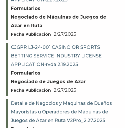
Formularios
Negociado de Máquinas de Juegos de
Azar en Ruta
2/27/2025
Fecha Publicación
CJGPR LJ-24-001 CASINO OR SPORTS
BETTING SERVICE INDUSTRY LICENSE
APPLICATION-rvda 2.19.2025
Formularios
Negociado de Juegos de Azar
2/27/2025
Fecha Publicación
Detalle de Negocios y Maquinas de Dueños
Mayoristas u Operadores de Máquinas de
Juegos de Azar en Ruta V2Pro_2.27.2025