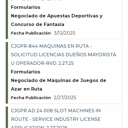
Formularios
Negociado de Apuestas Deportivas y
Concurso de Fantasía
3/13/2025
Fecha Publicación
CJGPR-844 MAQUINAS EN RUTA -
SOLICITUD LICENCIAS DUEÑOS MAYORISTA
U OPERADOR-RVD. 2.27.25
Formularios
Negociado de Máquinas de Juegos de
Azar en Ruta
2/27/2025
Fecha Publicación
CJGPR AD 24 008 SLOT MACHINES IN
ROUTE - SERVICE INDUSTRY LICENSE
APPLICATION-2.27.2025