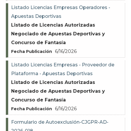
Listado Licencias Empresas Operadores -
Apuestas Deportivas
Listado de Licencias Autorizadas
Negociado de Apuestas Deportivas y
Concurso de Fantasía
6/16/2026
Fecha Publicación
Listado Licencias Empresas - Proveedor de
Plataforma - Apuestas Deportivas
Listado de Licencias Autorizadas
Negociado de Apuestas Deportivas y
Concurso de Fantasía
6/16/2026
Fecha Publicación
Formulario de Autoexclusión-CJGPR-AD-
2026-018