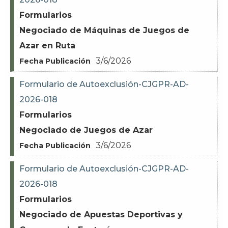
Formularios
Negociado de Máquinas de Juegos de
Azar en Ruta
3/6/2026
Fecha Publicación
Formulario de Autoexclusión-CJGPR-AD-
2026-018
Formularios
Negociado de Juegos de Azar
3/6/2026
Fecha Publicación
Formulario de Autoexclusión-CJGPR-AD-
2026-018
Formularios
Negociado de Apuestas Deportivas y